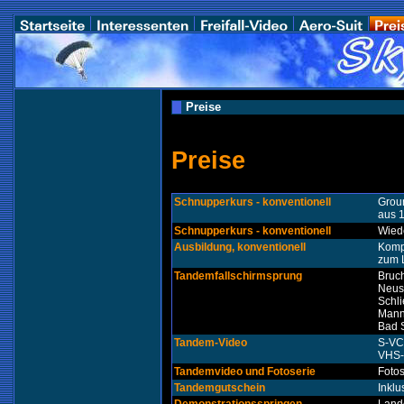
Preise
Preise
Schnupperkurs - konventionell
Grou
aus 
Schnupperkurs - konventionell
Wied
Ausbildung, konventionell
Kompl
zum 
Tandemfallschirmsprung
Bruc
Neus
Schli
Mann
Bad 
Tandem-Video
S-VC
VHS-
Tandemvideo und Fotoserie
Fotos
Tandemgutschein
Inklu